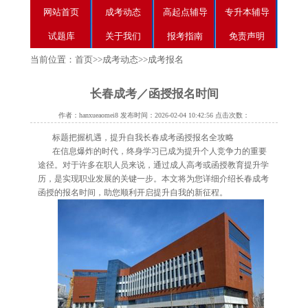
网站首页
成考动态
高起点辅导
专升本辅导
试题库
关于我们
报考指南
免责声明
当前位置：
首页
>>
成考动态
>>
成考报名
长春成考／函授报名时间
作者：hanxueaomei8 发布时间：2026-02-04 10:42:56 点击次数：
标题把握机遇，提升自我长春成考函授报名全攻略
在信息爆炸的时代，终身学习已成为提升个人竞争力的重要
途径。对于许多在职人员来说，通过成人高考或函授教育提升学
历，是实现职业发展的关键一步。本文将为您详细介绍长春成考
函授的报名时间，助您顺利开启提升自我的新征程。