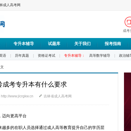
吉林成人高考网
成考
专升本辅导
试题库
关于我们
报考指南
英语
|
历年真题
|
资格证考试
|
专升本辅导：
高等数学辅导
|
政治辅
正文
主岭成考专升本有什么要求
http://www.jlcrgkw.cn
吉林省成人高考网
会，迈向更高平台
来越多的在职人员选择通过成人高等教育提升自己的学历层