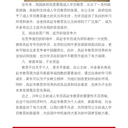
近年来，我国政府高度重视成人学历教育，出台了一系列政
策措施，鼓励和支持成人学历教育的发展。在公主岭，政府也给
予了成人学历教育极大的关注和支持，为学员提供了良好的学习
环境和条件。这使得高起专教育在公主岭得到了广泛推广，成为
许多有志之士提升自我的首选途径。
五、就业前景广阔，提升职场竞争力
在竞争激烈的职场中，高起专学历成为求职者的一大优势。
拥有高起专学历的学员，在求职过程中更容易获得面试机会，更
有可能在众多竞争者中脱颖而出。此外，高起专教育所培养的专
业知识和技能，也为学员在职场中不断晋升提供了有力保障。
六、家庭幸福，子女受益
教育不仅关乎个人，更关乎家庭。在公主岭，许多家长将高
起专教育视为提升家庭幸福指数的重要途径。通过自身的学习和
成长，家长可以为子女树立榜样，为他们创造更好的成长环境。
同时，高起专教育所培养的优良品质和综合素质，也将为子女的
未来发展奠定坚实基础。
总之，26年公主岭成人学历高起专教育的重要性不言而喻。
在这个知识经济时代，高起专教育为个人成长、家庭幸福、社会
发展提供了有力支撑。让我们携手共进，共同谱写公主岭成人学
历教育的新篇章，为实现中华民族伟大复兴的中国梦贡献力量。