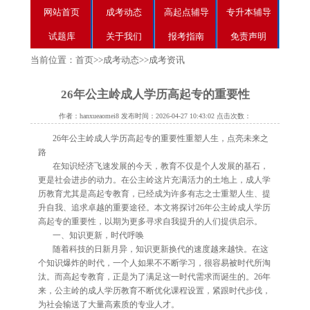
网站首页
成考动态
高起点辅导
专升本辅导
试题库
关于我们
报考指南
免责声明
当前位置：
首页
>>
成考动态
>>
成考资讯
26年公主岭成人学历高起专的重要性
作者：hanxueaomei8 发布时间：2026-04-27 10:43:02 点击次数：
26年公主岭成人学历高起专的重要性重塑人生，点亮未来之
路
在知识经济飞速发展的今天，教育不仅是个人发展的基石，
更是社会进步的动力。在公主岭这片充满活力的土地上，成人学
历教育尤其是高起专教育，已经成为许多有志之士重塑人生、提
升自我、追求卓越的重要途径。本文将探讨26年公主岭成人学历
高起专的重要性，以期为更多寻求自我提升的人们提供启示。
一、知识更新，时代呼唤
随着科技的日新月异，知识更新换代的速度越来越快。在这
个知识爆炸的时代，一个人如果不不断学习，很容易被时代所淘
汰。而高起专教育，正是为了满足这一时代需求而诞生的。26年
来，公主岭的成人学历教育不断优化课程设置，紧跟时代步伐，
为社会输送了大量高素质的专业人才。