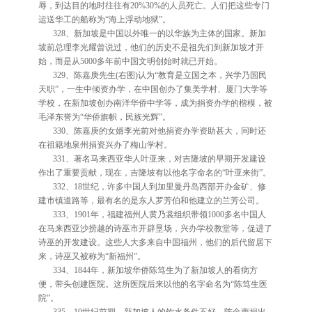
辱，到达目的地时往往有20%30%的人员死亡。人们把这些专门
运送华工的船称为“海上浮动地狱”。
328、新加坡是中国以外唯一的以华族为主体的国家。新加
坡前总理李光耀曾说过，他们的历史不是祖先们到新加坡才开
始，而是从5000多年前中国文明创始时就已开始。
329、陈嘉庚先生(右图)认为“教育是立国之本，兴学乃国民
天职”，一生中倾资办学，在中国创办了集美学村、厦门大学等
学校，在新加坡创办南洋华侨中学等，成为捐资办学的楷模，被
毛泽东誉为“华侨旗帜，民族光辉”。
330、陈嘉庚的女婿李光前对他捐资办学资助甚大，同时还
在祖籍地泉州捐资兴办了梅山学村。
331、著名马来西亚华人叶亚来，对吉隆坡的早期开发建设
作出了重要贡献，现在，吉隆坡有以他名字命名的“叶亚来街”。
332、18世纪，许多中国人到加里曼丹岛西部开办金矿、修
建市镇道路等，最有名的是东人罗芳伯和他建立的兰芳公司。
333、1901年，福建福州人黄乃裳组织带领1000多名中国人
在马来西亚沙捞越的诗巫市开辟垦场，兴办学校教堂等，促进了
诗巫的开发建设。这些人大多来自中国福州，他们的后代留居下
来，诗巫又被称为“新福州”。
334、1844年，新加坡华侨陈笃生为了新加坡人的看病方
便，带头创建医院。这所医院后来以他的名字命名为“陈笃生医
院”。
335、19世纪前期，新加坡人的饮水条件不好，陈金声捐出