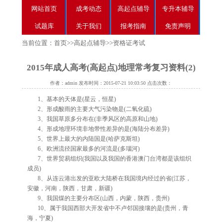
网站首页
成考动态
高起点辅导
专升本辅导
试题库
关于我们
报考指南
免责声明
当前位置：
首页
>>
高起点辅导
>>
资格证考试
2015年成人高考(高起点)地理常考复习资料(2)
作者：admin 发布时间：2015-07-21 10:03:50 点击次数：
1、基本的天体是(星云，恒星)
2、形成酸雨的主要大气污染物是(二氧化硫)
3、我国草原多分布在(非季风区的高原和山地)
4、形成地理环境非地带性差异的是(海陆分布差异)
5、世界上最大的内陆国是(哈萨克斯坦)
6、欧洲流径国家最多的河流是(多瑙河)
7、世界贸易组织(我国以及我国的香港澳门台湾都是该组织
成员)
8、从连云港出发的亚欧大陆桥在我国境内经过的省(江苏，
安徽，河南，陕西，甘肃，新疆)
9、我国煤的主要分布区(山西，内蒙，陕西，贵州)
10、属于我国西部大开发省中不卢邻国接壤的是(贵州，青
海，宁夏)